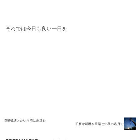
それでは今日も良い一日を
プロダクツ
世界
手作り
暮らし
祈り
美しさ
製品
諫早長崎
環境破壊とかいう前に正道を
旧暦か新暦か重陽と中秋の名月で