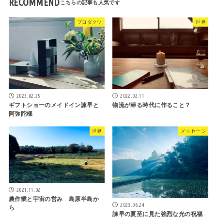
RECOMMEND
プロダクツ
世界
2023.02.25
2022.02.11
ギフトショーのメイドイン諫早と
物流が滞る時代に作ること？
阿弥陀様
世界
メッセージ
2021.11.02
農作業と宇宙の営み 島原半島か
2023.06.24
ら
諫早の夏至に見た強烈な光の祝福