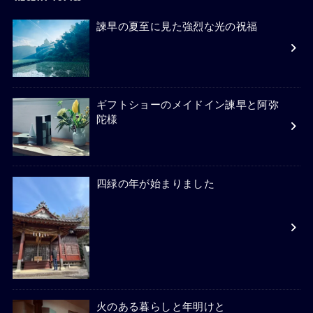
諫早の夏至に見た強烈な光の祝福
ギフトショーのメイドイン諫早と阿弥
陀様
四緑の年が始まりました
火のある暮らしと年明けと