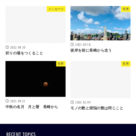
メッセージ
世界
2021.09.18
2022.04.30
彼岸を前に長崎から念う
祈りの場をつくること
世界
世界
2021.09.21
2022.02.09
中秋の名月 月と暦 長崎から
モノの数と煩悩の数は同じこと
RECENT TOPICS