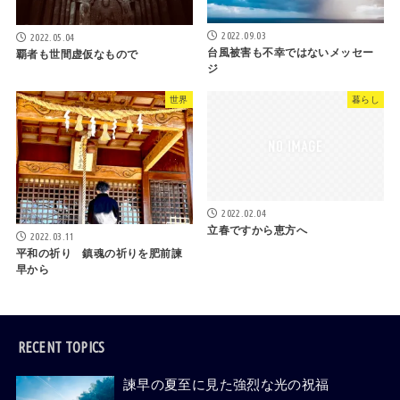
2022.09.03
2022.05.04
台風被害も不幸ではないメッセー
覇者も世間虚仮なもので
ジ
世界
暮らし
2022.02.04
立春ですから恵方へ
2022.03.11
平和の祈り 鎮魂の祈りを肥前諫
早から
RECENT TOPICS
諫早の夏至に見た強烈な光の祝福