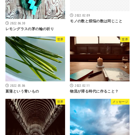
2022.02.09
モノの数と煩悩の数は同じこと
2022.06.30
レモングラスの茅の輪の祈り
世界
世界
2022.05.06
2022.02.11
菖蒲という青いもの
物流が滞る時代に作ること？
世界
メッセージ