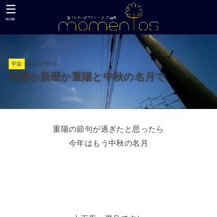
MENU
2022.09.10
宇宙
旧暦か新暦か重陽と中秋の名月で
重陽の節句が過ぎたと思ったら
今年はもう中秋の名月